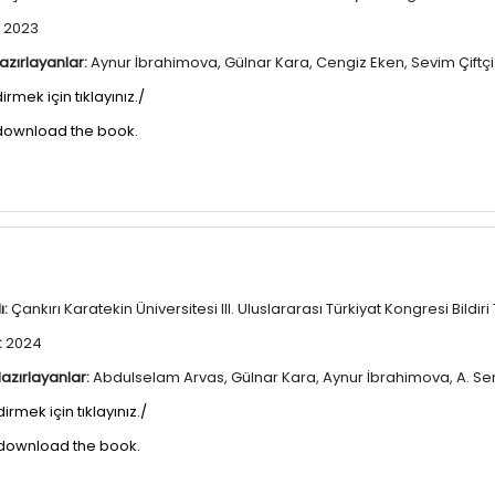
2023
azırlayanlar:
Aynur İbrahimova, Gülnar Kara, Cengiz Eken, Sevim Çiftçi
dirmek için tıklayınız./
 download the book.
ı:
Çankırı Karatekin Üniversitesi III. Uluslararası Türkiyat Kongresi Bildir
:
2024
azırlayanlar:
Abdulselam Arvas, Gülnar Kara, Aynur İbrahimova, A. Se
dirmek için tıklayınız./
 download the book.