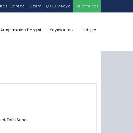
arası Öğrenci
Uzem
ÇAKÜ Medya
Rektöre Yaz
 Araştırmaları Dergisi
Yayınlarımız
İletişim
el, Fatih Sona.