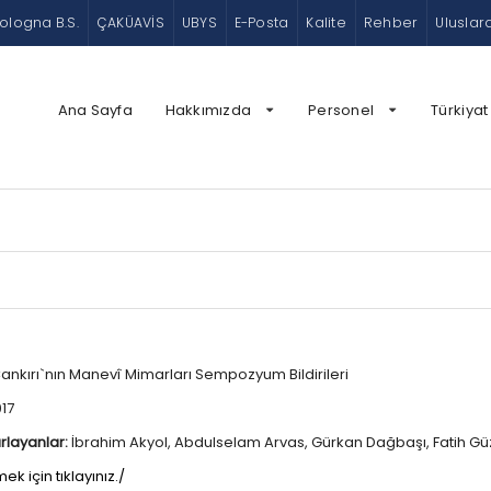
ologna B.S.
ÇAKÜAVİS
UBYS
E-Posta
Kalite
Rehber
Uluslar
Ana Sayfa
Hakkımızda
Personel
Türkiyat
ankırı`nın Manevî Mimarları Sempozyum Bildirileri
17
rlayanlar:
İbrahim Akyol, Abdulselam Arvas, Gürkan Dağbaşı, Fatih Güz
mek için tıklayınız.
/