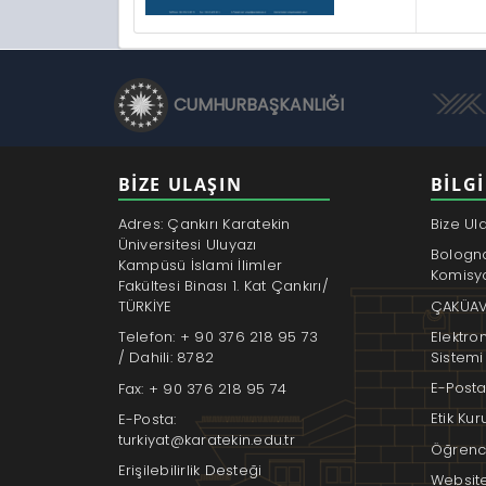
CUMHURBAŞKANLIĞI
BİZE ULAŞIN
BILGI
Adres: Çankırı Karatekin
Bize Ul
Üniversitesi Uluyazı
Bologn
Kampüsü İslami İlimler
Komisy
Fakültesi Binası 1. Kat Çankırı/
ÇAKÜAV
TÜRKİYE
Elektro
Telefon: + 90 376 218 95 73
Sistemi
/ Dahili: 8782
E-Posta
Fax: + 90 376 218 95 74
Etik Ku
E-Posta:
turkiyat@karatekin.edu.tr
Öğrenci
Erişilebilirlik Desteği
Websit