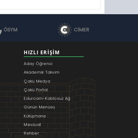
ÖSYM
CİMER
HIZLI ERIŞIM
Aday Öğrenci
Akademik Takvim
Çakü Medya
Çakü Portal
Eduroam-Kablosuz Ağ
Günün Menüsü
Kütüphane
Mevzuat
Rehber