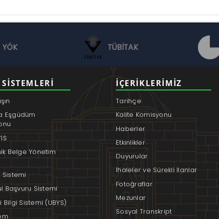
YÖK
TÜBİTAK
 SISTEMLERI
İÇERIKLERIMIZ
aşın
Tarihçe
a Eşgüdüm
Kalite Komisyonu
onu
Haberler
İS
Etkinlikler
nik Belge Yönetim
Duyurular
İhaleler ve Sürekli İlanlar
 Sistemi
Fotoğraflar
rul Başvuru Sistemi
Mezunlar
 Bilgi Sistemi (UBYS)
Sosyal Transkript
em