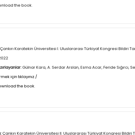
ownload the book.
Çankırı Karatekin Üniversitesi I. Uluslararası Türkiyat Kongresi Bildiri T
2022
zırlayanlar:
Gülnar Kara, A. Serdar Arslan, Esma Acar, Feride Sığırcı, 
rmek için tıklayınız./
download the book.
:
Çankırı Karatekin Üniversitesi II. Uluslararası Türkiyat Kongresi Bildiri