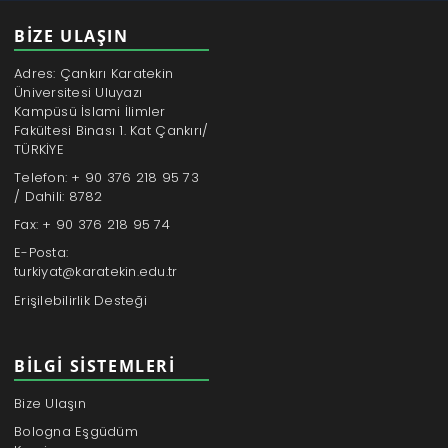
BİZE ULAŞIN
Adres: Çankırı Karatekin
Üniversitesi Uluyazı
Kampüsü İslami İlimler
Fakültesi Binası 1. Kat Çankırı/
TÜRKİYE
Telefon: + 90 376 218 95 73
/ Dahili: 8782
Fax: + 90 376 218 95 74
E-Posta:
turkiyat@karatekin.edu.tr
Erişilebilirlik Desteği
BILGI SISTEMLERI
Bize Ulaşın
Bologna Eşgüdüm