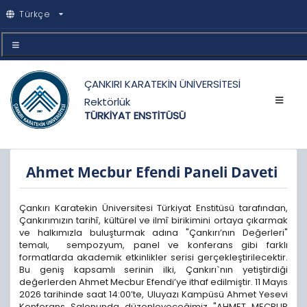
Türkçe
ÇANKIRI KARATEKİN ÜNİVERSİTESİ
Rektörlük
TÜRKİYAT ENSTİTÜSÜ
Ahmet Mecbur Efendi Paneli Daveti
Çankırı Karatekin Üniversitesi Türkiyat Enstitüsü tarafından,
Çankırımızın tarihî, kültürel ve ilmî birikimini ortaya çıkarmak
ve halkımızla buluşturmak adına "Çankırı’nın Değerleri"
temalı, sempozyum, panel ve konferans gibi farklı
formatlarda akademik etkinlikler serisi gerçekleştirilecektir.
Bu geniş kapsamlı serinin ilki, Çankırı`nın yetiştirdiği
değerlerden Ahmet Mecbur Efendi’ye ithaf edilmiştir. 11 Mayıs
2026 tarihinde saat 14:00’te, Uluyazı Kampüsü Ahmet Yesevi
Konferans Salonunda düzenleyeceğimiz "AHMET MECBUR