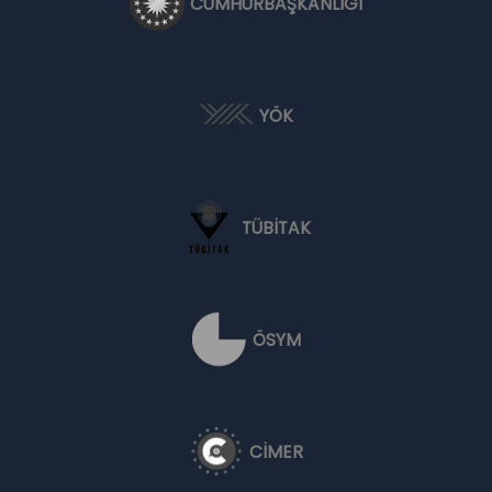
CUMHURBAŞKANLIĞI
YÖK
TÜBİTAK
ÖSYM
CİMER