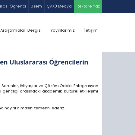
arası Öğrenci
Uzem
ÇAKÜ Medya
Rektöre Yaz
 Araştırmaları Dergisi
Yayınlarımız
İletişim
n Uluslararası Öğrencilerin
 Sorunlar, İhtiyaçlar ve Çözüm Odaklı Entegrasyon
gençliği arasındaki akademik-kültürel etkileşimi
a hayırlı olmasını temenni ederiz.