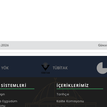
03.2026
Güncel
YÖK
TÜBİTAK
 SISTEMLERI
İÇERIKLERIMIZ
aşın
Tarihçe
a Eşgüdüm
Kalite Komisyonu
onu