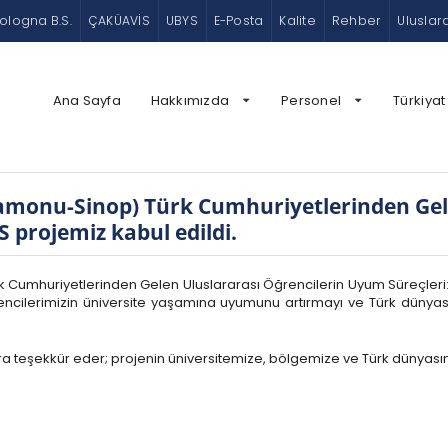
ologna B.S.
ÇAKÜAVİS
UBYS
E-Posta
Kalite
Rehber
Uluslar
Ana Sayfa
Hakkımızda
Personel
Türkiyat
tamonu-Sinop) Türk Cumhuriyetlerinden Gele
 projemiz kabul edildi.
Cumhuriyetlerinden Gelen Uluslararası Öğrencilerin Uyum Süreçleri:
ncilerimizin üniversite yaşamına uyumunu artırmayı ve Türk dünyası 
ra teşekkür eder; projenin üniversitemize, bölgemize ve Türk dünyasın