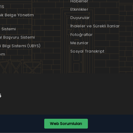
Haberler
İS
Etkinlikler
nik Belge Yönetim
Duyurular
İhaleler ve Sürekli İlanlar
 Sistemi
Fotoğraflar
rul Başvuru Sistemi
Mezunlar
 Bilgi Sistemi (UBYS)
Sosyal Transkript
em
6
Web Sorumluları