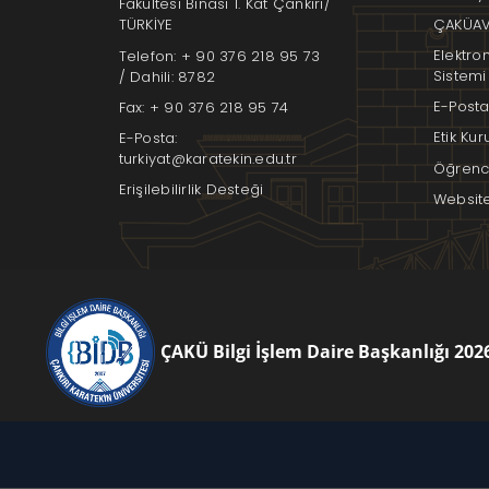
Fakültesi Binası 1. Kat Çankırı/
ÇAKÜAV
TÜRKİYE
Elektro
Telefon: + 90 376 218 95 73
Sistemi
/ Dahili: 8782
E-Posta
Fax: + 90 376 218 95 74
Etik Ku
E-Posta:
turkiyat@karatekin.edu.tr
Öğrenci
Erişilebilirlik Desteği
Websit
ÇAKÜ Bilgi İşlem Daire Başkanlığı 202