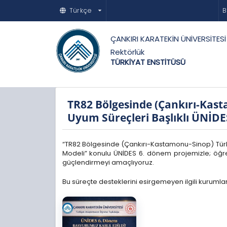
Türkçe
B
ÇANKIRI KARATEKİN ÜNİVERSİTESİ
Rektörlük
TÜRKİYAT ENSTİTÜSÜ
TR82 Bölgesinde (Çankırı-Kas
Uyum Süreçleri Başlıklı ÜNİDES
“TR82 Bölgesinde (Çankırı-Kastamonu-Sinop) Türk 
Modeli” konulu ÜNİDES 6. dönem projemizle; öğre
güçlendirmeyi amaçlıyoruz.
Bu süreçte desteklerini esirgemeyen ilgili kurumla