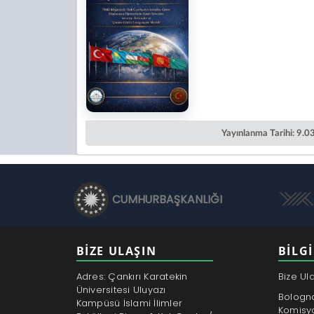
Yayınlanma Tarihi: 9.
CUMHURBAŞKANLIĞI
BİZE ULAŞIN
BILGI
Adres: Çankırı Karatekin
Bize Ul
Üniversitesi Uluyazı
Bologn
Kampüsü İslami İlimler
Komisy